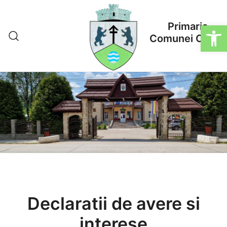
Sari
la
De
Primaria
conținut
Comunei Cosna
Declaratii de avere si
interese